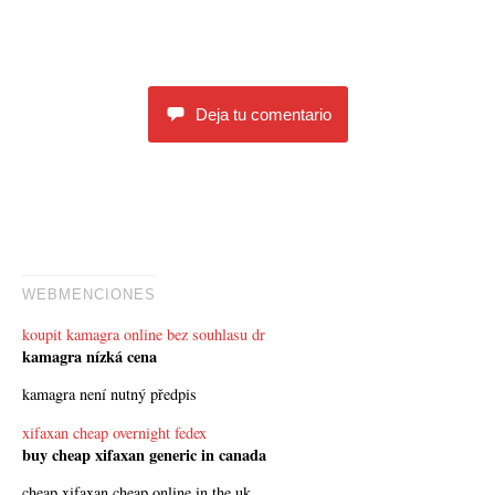
tte
gr
ke
m
r
a
t
pa
m
rti
Deja tu comentario
r
WEBMENCIONES
koupit kamagra online bez souhlasu dr
kamagra nízká cena
kamagra není nutný předpis
xifaxan cheap overnight fedex
buy cheap xifaxan generic in canada
cheap xifaxan cheap online in the uk