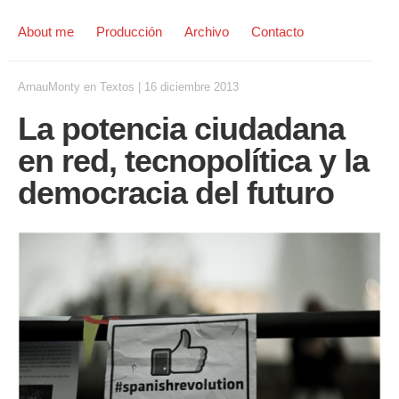
About me
Producción
Archivo
Contacto
ArnauMonty
en
Textos
|
16 diciembre 2013
La potencia ciudadana
en red, tecnopolítica y la
democracia del futuro