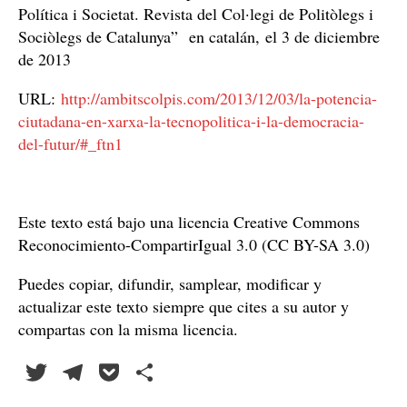
Política i Societat. Revista del Col·legi de Politòlegs i
Sociòlegs de Catalunya”
en catalán,
el 3 de diciembre
de 2013
URL:
http://ambitscolpis.com/2013/12/03/la-potencia-
ciutadana-en-xarxa-la-tecnopolitica-i-la-democracia-
del-futur/#_ftn1
Este texto está bajo una licencia Creative Commons
Reconocimiento-CompartirIgual 3.0 (CC BY-SA 3.0)
Puedes copiar, difundir, samplear, modificar y
actualizar este texto siempre que cites a su autor y
compartas con la misma licencia.
T
Te
P
C
wi
le
oc
o