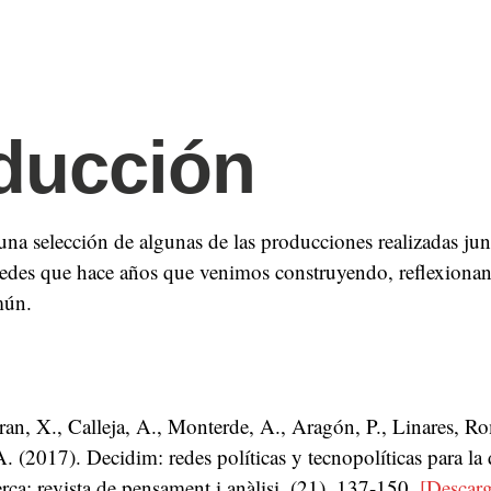
ducción
na selección de algunas de las producciones realizadas ju
 redes que hace años que venimos construyendo, reflexiona
mún.
an, X., Calleja, A.,
Monterde, A
., Aragón, P., Linares, R
A. (2017). Decidim: redes políticas y tecnopolíticas para l
rca: revista de pensament i anàlisi, (21), 137-150.
[Descarg