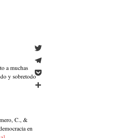
Twitter
nto a muchas
Telegram
ndo y sobretodo
Pocket
Compartir
omero, C., &
a democracia en
a]