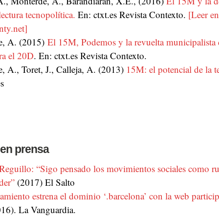
 A., Monterde, A., Barandiaran, X.E., (2016)
El 15M y la 
ectura tecnopolítica.
En: ctxt.es Revista Contexto.
[Leer en
ty.net]
e, A. (2015)
El 15M, Podemos y la revuelta municipalista 
ra el 20D
. En: ctxt.es Revista Contexto.
 A., Toret, J., Calleja, A. (2013)
15M: el potencial de la t
es
 en prensa
Reguillo: “Sigo pensado los movimientos sociales como ru
der”
(2017) El Salto
miento estrena el dominio ‘.barcelona’ con la web particip
16). La Vanguardia.