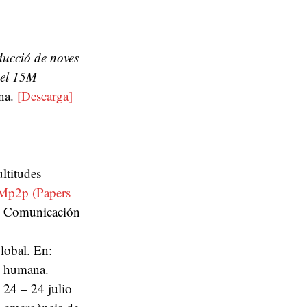
ducció de noves
del 15M
ona.
[Descarga]
ltitudes
p2p (Papers
e Comunicación
global.
En:
t humana.
,
24 – 24 julio