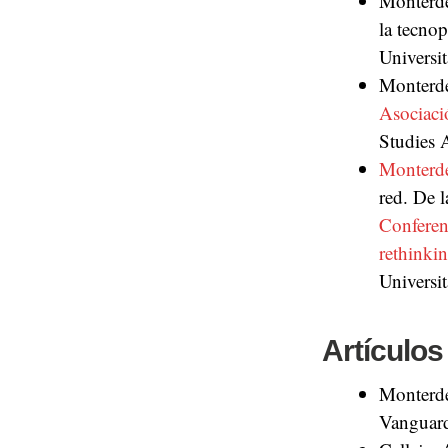
Monterd
la tecnop
Universi
Monterd
Asociaci
Studies 
Monterd
red. De l
Conferen
rethinki
Universi
Artículos
Monterde
Vanguar