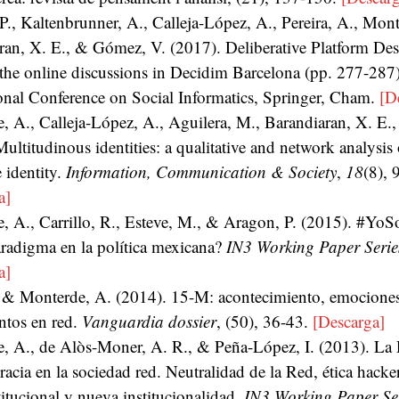
P., Kaltenbrunner, A., Calleja-López, A., Pereira, A.,
Mont
ran, X. E., & Gómez, V. (2017). Deliberative Platform Des
 the online discussions in Decidim Barcelona (pp. 277-287
ional Conference on Social Informatics, Springer, Cham.
[D
 A., Calleja-López, A., Aguilera, M., Barandiaran, X. E., 
ultitudinous identities: a qualitative and network analysi
e identity.
Information, Communication & Society
,
18
(8), 
a]
, A., Carrillo, R., Esteve, M., & Aragon, P. (2015). #Yo
radigma en la política mexicana?
IN3 Working Paper Serie
a]
., & Monterde, A. (2014). 15-M: acontecimiento, emociones
tos en red.
Vanguardia dossier
, (50), 36-43.
[Descarga]
, A., de Alòs-Moner, A. R., & Peña-López, I. (2013). La
acia en la sociedad red. Neutralidad de la Red, ética hacker,
stitucional y nueva institucionalidad.
IN3 Working Paper Se