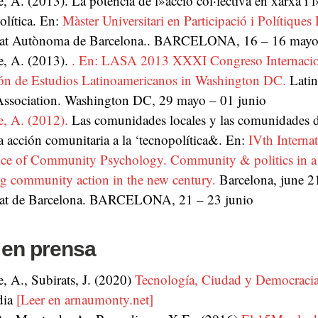
e, A.
(2013).
La potència de l»acció col·lectiva en xarxa i
olítica.
En:
Màster Universitari en Participació i Polítiques
tat Autònoma de Barcelona..
BARCELONA,
16 – 16 may
e, A.
(2013).
.
En: LASA 2013 XXXI Congreso Internacion
ón de Estudios Latinoamericanos in Washington DC.
Lati
Association.
Washington DC,
29 mayo – 01 junio
e, A.
(2012).
Las comunidades locales y las comunidades di
a acción comunitaria a la ‘tecnopolítica&.
En:
IVth Internat
ce of Community Psychology. Community & politics in a w
ng community action in the new century.
Barcelona, june 2
tat de Barcelona.
BARCELONA,
21 – 23 junio
 en prensa
, A., Subirats, J. (2020)
Tecnología, Ciudad y Democraci
dia
[Leer en arnaumonty.net]