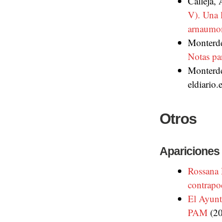
Calleja,
V). Una l
arnaumon
Monterd
Notas pa
Monterde,
eldiario.
Otros
Apariciones
Rossana 
contrapo
El Ayunta
PAM
(20