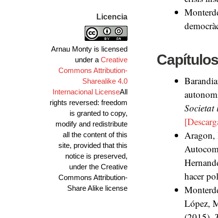
Monterde,
Licencia
democràc
Arnau Monty is licensed
Capítulos
under a
Creative
Commons Attribution-
Barandia
Sharealike 4.0
Internacional License
All
autonomia
rights reversed: freedom
Societat 
is granted to copy,
[Descarg
modify and redistribute
Aragon, 
all the content of this
site, provided that this
Autocomu
notice is preserved,
Hernande
under the Creative
hacer pol
Commons Attribution-
Monterd
Share Alike license
López, M
(2015).