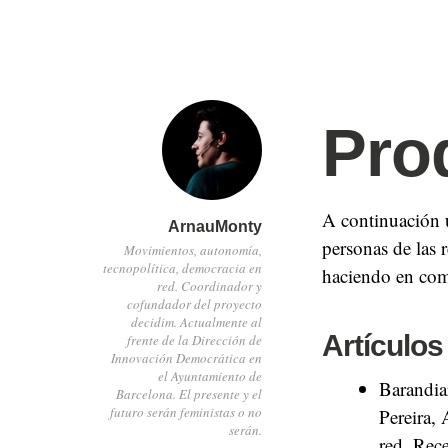
Pro
A continuación u
ArnauMonty
personas de las
Movimientos, autonomía,
tecnopolítica, democracia en
haciendo en co
red. Coordinador y
cofundador del proyecto
decidim. Actualmente al
Artículos
frente de la Dirección de
Innovación Democrática en
el Ayuntamiento de
Barandiar
Barcelona. El presente y el
futuro serán feministas o no
Pereira, 
serán.
red. Rece