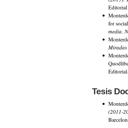
Editoria
Monterde
for socia
media. N
Monterde
Miradas
Monterde
Quodlibe
Editorial
Tesis Doc
Monterde
(2011-20
Barcelon