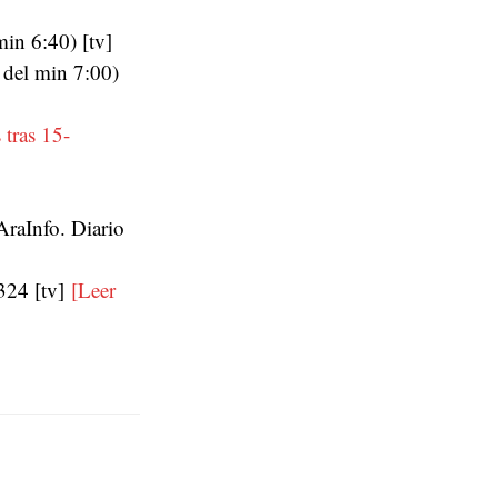
in 6:40) [tv]
 del min 7:00)
 tras 15-
raInfo. Diario
24 [tv]
[Leer