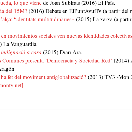
ueda, lo que viene
de Joan Subirats (2016) El País.
da del 15M?
(2016) Debate en ElPuntAvuiTv (a partir del m
l’alça: “identitats multitudinàries»
(2015) La xarxa (a partir
 en movimientos sociales ven nuevas identidades colectivas
) La Vanguardia
 indignació a casa
(2015) Diari Ara.
 Comunes presenta ‘Democracia y Sociedad Red’
(2014) A
Aragón
’ha fet del moviment antiglobalització?
(2013) TV3 -Mon 3
monty.net]