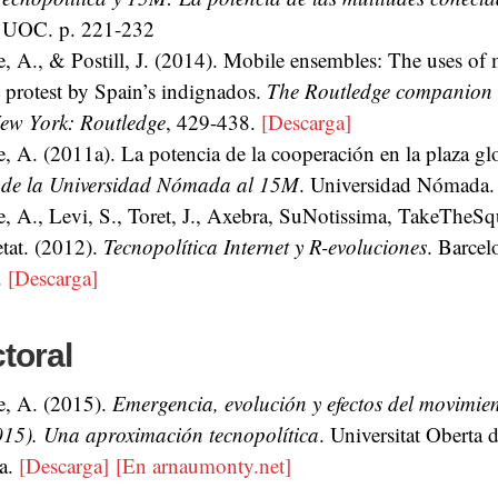
l UOC. p. 221-232
, A., & Postill, J. (2014). Mobile ensembles: The uses of
l protest by Spain’s indignados.
The Routledge companion 
ew York: Routledge
, 429-438.
[Descarga]
, A. (2011a). La potencia de la cooperación en la plaza gl
 de la Universidad Nómada al 15M
. Universidad Nómada
, A., Levi, S., Toret, J., Axebra, SuNotissima, TakeTheS
tat. (2012).
Tecnopolítica Internet y R-evoluciones
. Barcel
.
[Descarga]
toral
, A. (2015).
Emergencia, evolución y efectos del movimi
15). Una aproximación tecnopolítica
. Universitat Oberta 
a.
[Descarga]
[En arnaumonty.net]