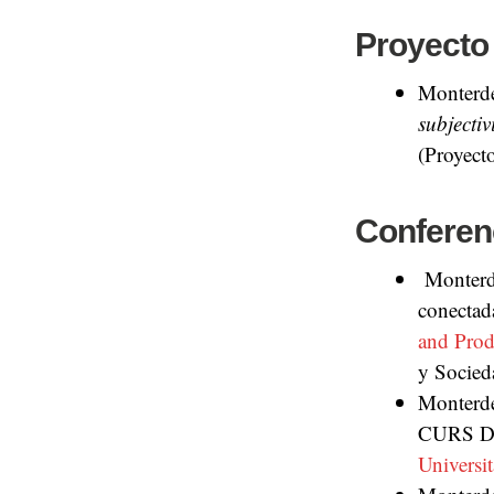
Proyecto 
Monterde
subjecti
(Proyecto
Conferen
Monterd
conectad
and Prod
y Socied
Monterd
CURS D’E
Universit