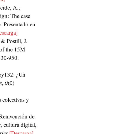
erde, A
.,
ign: The case
). Presentado en
escarga]
& Postill, J.
s of the 15M
930-950.
Soy132: ¿Un
s
,
0
(0)
 colectivas y
 Reinvención de
 cultura digital,
ries
[Descarga]