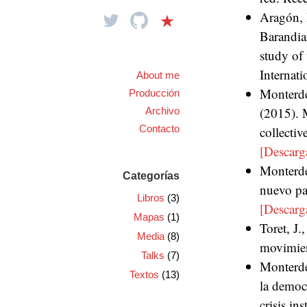
Aragón, 
Barandia
study of
Internat
About me
Monterde,
Producción
(2015). M
Archivo
Contacto
collectiv
[Descarg
Monterde
Categorías
nuevo pa
Libros
(3)
[Descarg
Mapas
(1)
Toret, J
Media
(8)
movimien
Talks
(7)
Monterde
Textos
(13)
la democr
crisis in