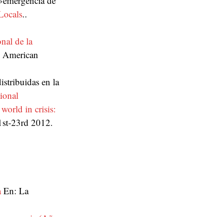
 l»emergència de
 Locals
..
o
al de la
n American
stribuidas en la
ional
orld in crisis:
1st-23rd 2012.
a
En: La