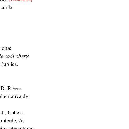
a i la
lona:
de codi obert/
Pública.
 D. Rivera
lternativa de
J., Calleja-
onterde, A.
adas
. Barcelona: