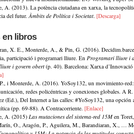
 A. (2013). La potència ciutadana en xarxa, la tecnopolític
ia del futur.
Àmbits de Política i Societat
.
[Descarga]
 en libros
ran, X. E., Monterde, A., & Pin, G. (2016). Decidim.barce
, participació i programari lliure. En
Programari lliure i 
lliure i govern obert
(p. 40). Barcelona: Xarxa d’Innovació 
a]
P., i
Monterde, A.
(2016). YoSoy132, un movimiento-red:
nicación, redes policéntricas y conexiones globales. A R.
z (Ed.), Del Internet a las calles: #YoSoy132, una opción a
ítica (pp. 69-88). A Contracorriente.
[Enlace]
e, A. (2015)
Las mutaciones del sistema-red 15M
en Toret, 
arín, O., Aragón, P., Aguilera, M., Barandiaran, X., … M
Tecnopolítica y 15M: La potencia de las mutitudes conect