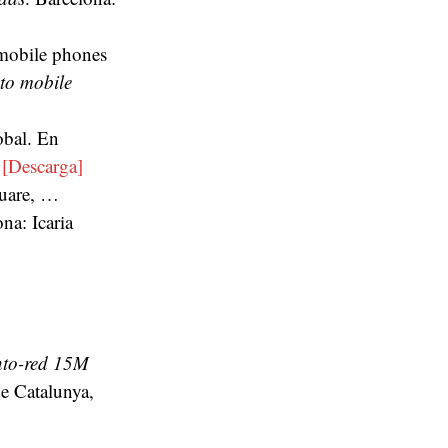
 mobile phones
to mobile
obal. En
.
[Descarga]
quare, …
ona: Icaria
ento-red 15M
de Catalunya,