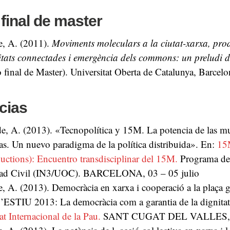
final de master
, A. (2011).
Moviments moleculars a la ciutat-xarxa, pro
vitats connectades i emergència dels commons: un preludi 
 final de Master). Universitat Oberta de Catalunya, Barcel
cias
e, A.
(2013).
«Tecnopolítica y 15M. La potencia de las mu
as. Un nuevo paradigma de la política distribuida».
En:
15M
uctions): Encuentro transdisciplinar del 15M.
Programa d
ad Civil (IN3/UOC).
BARCELONA,
03 – 05 julio
e, A.
(2013).
Democràcia en xarxa i cooperació a la plaça 
STIU 2013: La democràcia com a garantia de la dignita
at Internacional de la Pau.
SANT CUGAT DEL VALLES